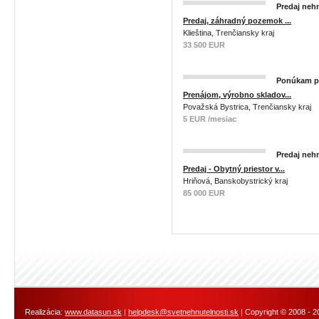
Predaj nehn
Predaj, záhradný pozemok ...
Klieština, Trenčiansky kraj
33 500 EUR
Ponúkam pr
Prenájom, výrobno skladov...
Považská Bystrica, Trenčiansky kraj
5 EUR /mesiac
Predaj nehn
Predaj - Obytný priestor v...
Hriňová, Banskobystrický kraj
85 000 EUR
Realizácia:
www.datasun.sk
|
helpdesk@svetnehnutelnosti.sk
| Copyright © 2008 - 2