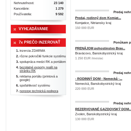
Nehnuteľnosti:
23 140
Kancelárie:
1 279
Predaj nehn
Používatelia:
9 592
Predaj, rodinný dom Komjat...
Komjatice, Nitriansky kraj
150 000 EUR
VYHĽADÁVANIE
7x PREČO INZEROVAŤ
Ponúkam pr
PRENÁJOM pohostinstvo Brav...
inzercia ZDARMA
Braväcovo, Banskobystrický kraj
rôzne pokročilé funkcie systému
1 250 EUR /mesiac
spolupráca medzi RK a portálom
bezplatné exporty realít na
stránku RK
Predaj nehn
reklama portálu (printová a
- RODINNÝ DOM - Nemecká -...
google)
Nemecká, Banskobystrický kraj
spoľahlivosť systému
220 000 EUR
nonstop technická podpora
Predaj nehn
REZERVOVANÉ GAZDOVSKÝ DOM..
Zvolen, Banskobystrický kraj
130 000 EUR