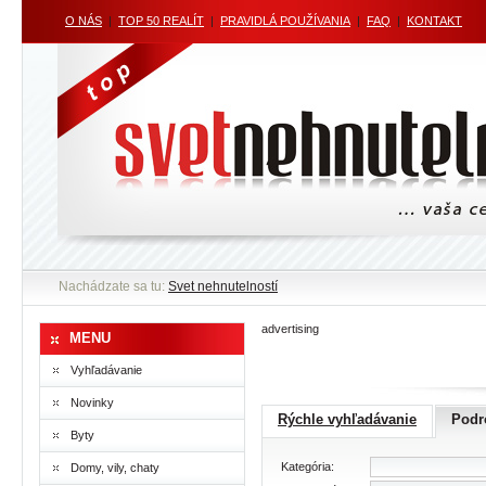
O NÁS
|
TOP 50 REALÍT
|
PRAVIDLÁ POUŽÍVANIA
|
FAQ
|
KONTAKT
Nachádzate sa tu:
Svet nehnutelností
advertising
MENU
Vyhľadávanie
Novinky
Rýchle vyhľadávanie
Podr
Byty
Kategória:
Domy, vily, chaty