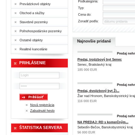
Podkategória:
Prevádzkové objekty
Typ:
Obchod a služby
Cena do:
Zoradiť podľa:
Stavebné pozemky
Poľnohospodárske pozemky
Ostatné objekty
Najnovšie pridané
Realitné kancelárie
Predaj nehn
Predaj, trojizbový byt Senec
PRIHLÁSENIE
Senec, Bratislavký kraj
185 000 EUR
Predaj nehn
Predaj, dvojizbový byt Ži...
Žiar nad Hronom, Banskobystrický kraj
116 000 EUR
Nová registrácia
Zabudnuté heslo
Predaj nehn
NA PREDAJ: RD s komerčným...
ŠTATISTIKA SERVERA
Sebedín-Bečov, Banskobystrický kraj
56 000 EUR