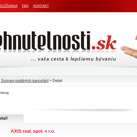
POUŽÍVANIA
|
FAQ
|
KONTAKT
>
Zoznam realitných kancelárií
> Detail
tising
etail
AXIS real, spol. s r.o.