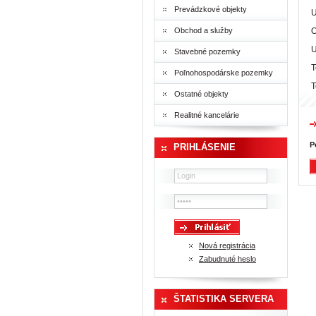
Prevádzkové objekty
U
Obchod a služby
O
U
Stavebné pozemky
T
Poľnohospodárske pozemky
T
Ostatné objekty
Realitné kancelárie
P
PRIHLÁSENIE
Nová registrácia
Zabudnuté heslo
ŠTATISTIKA SERVERA