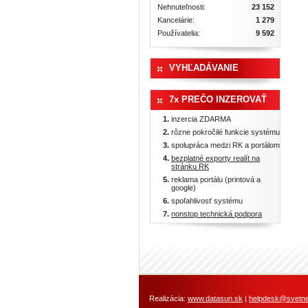
Nehnuteľnosti:
23 152
Kancelárie:
1 279
Používatelia:
9 592
VYHĽADÁVANIE
7x PREČO INZEROVAŤ
inzercia ZDARMA
rôzne pokročilé funkcie systému
spolupráca medzi RK a portálom
bezplatné exporty realít na
stránku RK
reklama portálu (printová a
google)
spoľahlivosť systému
nonstop technická podpora
Realizácia:
www.datasun.sk
|
helpdesk@svetneh