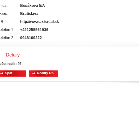
lica:
Bosákova 5/A
bec:
Bratislava
RL:
http://www.axisreal.sk
elefón 1:
+421255561936
elefón 2:
0948100222
Detaily
očet realít:
97
Späť
Reality RK