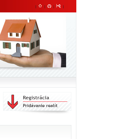
|
|
|
|