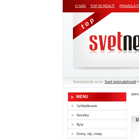
O NÁS
|
TOP 50 REALÍT
|
PRAVIDLÁ 
Nachádzate sa tu:
Svet nehnutelností
adver
MENU
Vyhľadávanie
Novinky
D
Byty
Domy, vily, chaty