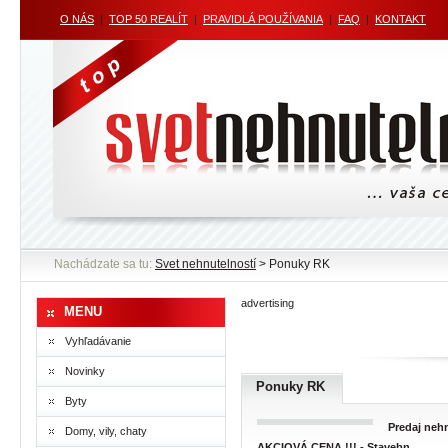
O NÁS
|
TOP 50 REALÍT
|
PRAVIDLÁ POUŽÍVANIA
|
FAQ
|
KONTAKT
Nachádzate sa tu:
Svet nehnutelností
> Ponuky RK
advertising
MENU
Vyhľadávanie
Novinky
Ponuky RK
Byty
Predaj nehn
Domy, vily, chaty
AKCIOVÁ CENA !!! - Stavebn...