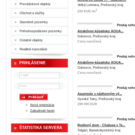
Prevádzkové objekty
Veľká Lomnica, Prešovský kraj
2
220 EUR /m
Obchod a služby
Stavebné pozemky
Predaj nehn
Poľnohospodárske pozemky
Atraktívne kúpalisko AQUA...
Gánovce, Prešovský kraj
Ostatné objekty
Cena neurčená
Realitné kancelárie
Predaj nehn
PRIHLÁSENIE
Atraktívne kúpalisko AQUA...
Gánovce, Prešovský kraj
Cena neurčená
Predaj nehn
Apartmán s nádherným vý...
Vysoké Tatry, Prešovský kraj
299 000 EUR
Nová registrácia
Zabudnuté heslo
Predaj nehn
Rodinný dom - Chalupa v Te...
ŠTATISTIKA SERVERA
Telgárt, Banskobystrický kraj