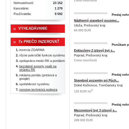
Cena neurčená
Nehnuteľnosti:
23 152
Kancelárie:
1 279
Používatelia:
9 592
Predaj nehn
Nádherný stavebný pozemo...
Uloža, Prešovský kraj
VYHĽADÁVANIE
64 000 EUR
7x PREČO INZEROVAŤ
Ponúkam pr
inzercia ZDARMA
Exkluzívny 2 izbový byt s...
rôzne pokročilé funkcie systému
Poprad, Prešovský kraj
Cena neurčená
spolupráca medzi RK a portálom
bezplatné exporty realít na
stránku RK
Predaj nehn
reklama portálu (printová a
google)
Stavebné pozemky pri Púch...
spoľahlivosť systému
Dolné Kočkovce, Trenčiansky kraj
nonstop technická podpora
2
132 EUR /m
Predaj nehn
Mezonetový byt 3 izbový s...
Poprad, Prešovský kraj
249 000 EUR