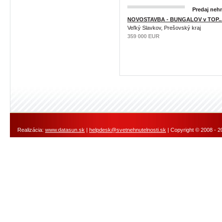
Predaj nehn
NOVOSTAVBA - BUNGALOV v TOP..
Veľký Slavkov, Prešovský kraj
359 000 EUR
Realizácia:
www.datasun.sk
|
helpdesk@svetnehnutelnosti.sk
| Copyright © 2008 - 2