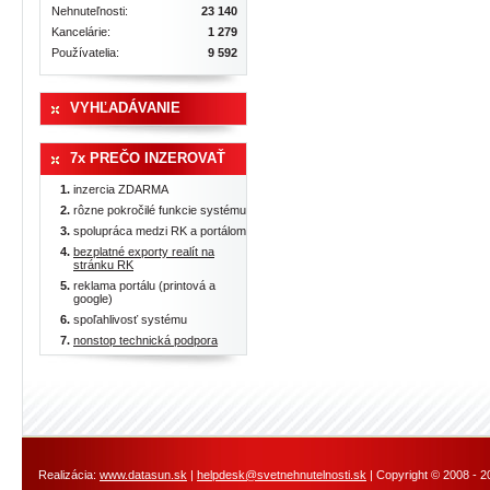
Nehnuteľnosti:
23 140
Kancelárie:
1 279
Používatelia:
9 592
VYHĽADÁVANIE
7x PREČO INZEROVAŤ
inzercia ZDARMA
rôzne pokročilé funkcie systému
spolupráca medzi RK a portálom
bezplatné exporty realít na
stránku RK
reklama portálu (printová a
google)
spoľahlivosť systému
nonstop technická podpora
Realizácia:
www.datasun.sk
|
helpdesk@svetnehnutelnosti.sk
| Copyright © 2008 - 2