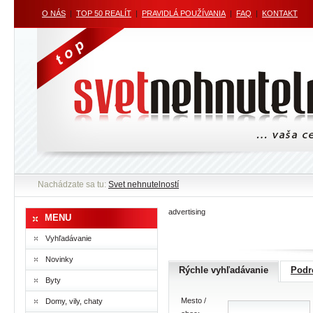
O NÁS
|
TOP 50 REALÍT
|
PRAVIDLÁ POUŽÍVANIA
|
FAQ
|
KONTAKT
Nachádzate sa tu:
Svet nehnutelností
advertising
MENU
Vyhľadávanie
Novinky
Rýchle vyhľadávanie
Podr
Byty
Mesto /
Domy, vily, chaty