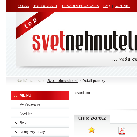
O NÁS
|
TOP 50 REALÍT
|
PRAVIDLÁ POUŽÍVANIA
|
FAQ
|
KONTAKT
Nachádzate sa tu:
Svet nehnutelností
> Detail ponuky
advertising
MENU
Vyhľadávanie
Novinky
Čislo: 2437862
Byty
Domy, vily, chaty