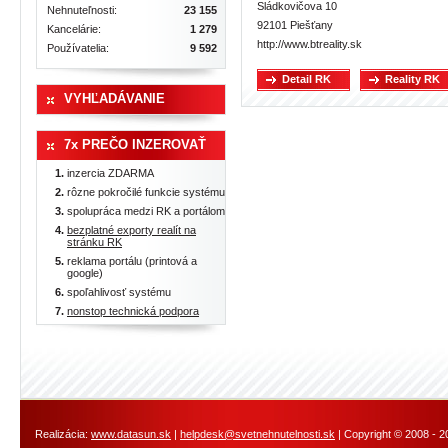
Sládkovičova 10
Nehnuteľnosti:
23 155
92101 Piešťany
Kancelárie:
1 279
http://www.btreality.sk
Používatelia:
9 592
Detail RK
Reality RK
VYHĽADÁVANIE
7x PREČO INZEROVAŤ
inzercia ZDARMA
rôzne pokročilé funkcie systému
spolupráca medzi RK a portálom
bezplatné exporty realít na
stránku RK
reklama portálu (printová a
google)
spoľahlivosť systému
nonstop technická podpora
Realizácia:
www.datasun.sk
|
helpdesk@svetnehnutelnosti.sk
| Copyright © 2008 - 2