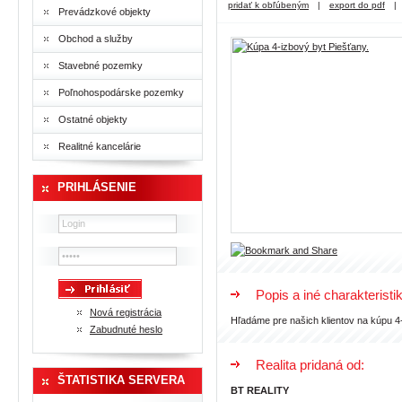
pridať k obľúbeným
|
export do pdf
|
Prevádzkové objekty
Obchod a služby
Stavebné pozemky
Poľnohospodárske pozemky
Ostatné objekty
Realitné kancelárie
PRIHLÁSENIE
Popis a iné charakteristi
Nová registrácia
Hľadáme pre našich klientov na kúpu 4
Zabudnuté heslo
Realita pridaná od:
ŠTATISTIKA SERVERA
BT REALITY