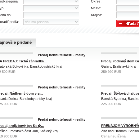
odkategória:
Okres:
yp:
Mesto:
ena do:
Krajina:
oradiť podľa:
ajnovšie pridané
Predaj nehnuteľnosti - reality
A PREDAJ: Tichá záhradka...
Predaj, rodinný dom Gaj
iatorská Bukovinka, Banskobystrický kraj
Gajary, Bratislavký kraj
2 500 EUR
259 990 EUR
Predaj nehnuteľnosti - reality
redaj: Nádherný dom v sr...
Predaj: Štýlová chalupa 
pania Dolina, Banskobystrický kraj
Banská Bystrica, Bansko
25 000 EUR
225 000 EUR
Predaj nehnuteľnosti - reality
redaj, trojizbový byt Ko�...
PRENÁJOM VÝROBNÝCH
ošice - mestská časť Juh, Košický kraj
Žiar nad Hronom, Bansko
19 900 EUR
Cena neurčená