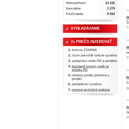
Nehnuteľnosti:
23 155
Kancelárie:
1 279
Používatelia:
9 592
P
Ž
C
VYHĽADÁVANIE
7x PREČO INZEROVAŤ
P
inzercia ZDARMA
n
rôzne pokročilé funkcie systému
2
spolupráca medzi RK a portálom
bezplatné exporty realít na
stránku RK
reklama portálu (printová a
P
google)
Z
spoľahlivosť systému
3
nonstop technická podpora
P
S
2