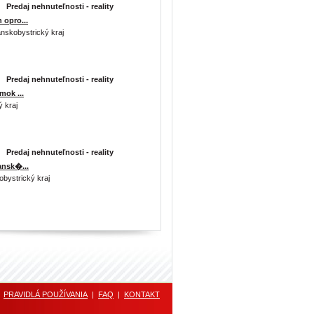
Predaj nehnuteľnosti - reality
 opro...
nskobystrický kraj
Predaj nehnuteľnosti - reality
mok ...
 kraj
Predaj nehnuteľnosti - reality
ansk�...
bystrický kraj
|
PRAVIDLÁ POUŽÍVANIA
|
FAQ
|
KONTAKT