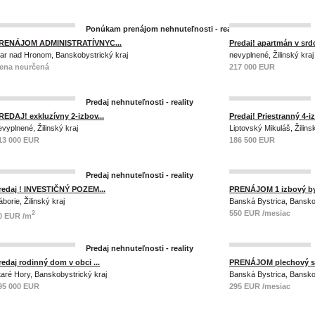
Ponúkam prenájom nehnuteľnosti - reality
RENÁJOM ADMINISTRATÍVNYC...
Predaj! apartmán v srdci
iar nad Hronom, Banskobystrický kraj
nevyplnené, Žilinský kraj
ena neurčená
217 000 EUR
Predaj nehnuteľnosti - reality
REDAJ! exkluzívny 2-izbov...
Predaj! Priestranný 4-iz
evyplnené, Žilinský kraj
Liptovský Mikuláš, Žilins
13 000 EUR
186 500 EUR
Predaj nehnuteľnosti - reality
redaj ! INVESTIČNÝ POZEM...
PRENÁJOM 1 izbový by
áborie, Žilinský kraj
Banská Bystrica, Bansko
550 EUR /mesiac
2
0 EUR /m
Predaj nehnuteľnosti - reality
redaj rodinný dom v obci ...
PRENÁJOM plechový sk
taré Hory, Banskobystrický kraj
Banská Bystrica, Bansko
95 000 EUR
295 EUR /mesiac