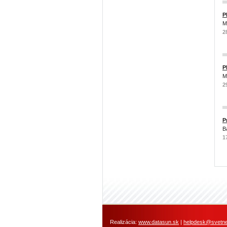
P
M
2
P
M
2
P
B
1
Realizácia:
www.datasun.sk
|
helpdesk@svetneh