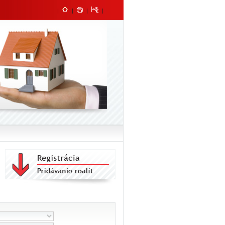
|
|
|
|