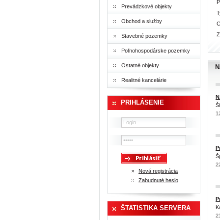
P
Prevádzkové objekty
T
Obchod a služby
C
Z
Stavebné pozemky
Poľnohospodárske pozemky
Ostatné objekty
N
Realitné kancelárie
N
PRIHLÁSENIE
Š
1
P
Š
2
Nová registrácia
Zabudnuté heslo
P
ŠTATISTIKA SERVERA
K
2