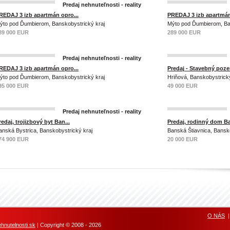
Predaj nehnuteľnosti - reality
REDAJ 3 izb apartmán opro...
PREDAJ 3 izb apartmán
ýto pod Ďumbierom, Banskobystrický kraj
Mýto pod Ďumbierom, Ba
89 000 EUR
289 000 EUR
Predaj nehnuteľnosti - reality
REDAJ 3 izb apartmán opro...
Predaj - Stavebný poze
ýto pod Ďumbierom, Banskobystrický kraj
Hriňová, Banskobystrický
95 000 EUR
49 000 EUR
Predaj nehnuteľnosti - reality
redaj, trojizbový byt Ban...
Predaj, rodinný dom B
anská Bystrica, Banskobystrický kraj
Banská Štiavnica, Bansko
74 900 EUR
20 000 EUR
O NÁS
nutelnosti.sk
| Copyright © 2008 - 2026