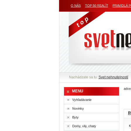
O NÁS
|
TOP 50 REALÍT
|
PRAVIDLÁ 
Nachádzate sa tu:
Svet nehnutelností
adver
MENU
Vyhľadávanie
Novinky
R
Byty
K
Domy, vily, chaty