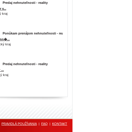
Predaj nehnuteľnosti - reality
 v...
 kraj
Ponúkam prenájom nehnuteľnosti - reality
nn�...
ký kraj
Predaj nehnuteľnosti - reality
...
ý kraj
|
PRAVIDLÁ POUŽÍVANIA
|
FAQ
|
KONTAKT