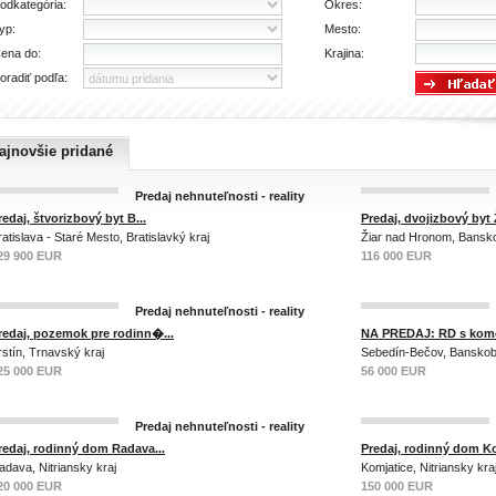
odkategória:
Okres:
yp:
Mesto:
ena do:
Krajina:
oradiť podľa:
ajnovšie pridané
Predaj nehnuteľnosti - reality
redaj, štvorizbový byt B...
Predaj, dvojizbový byt Ž
ratislava - Staré Mesto, Bratislavký kraj
Žiar nad Hronom, Bansko
29 900 EUR
116 000 EUR
Predaj nehnuteľnosti - reality
redaj, pozemok pre rodinn�...
NA PREDAJ: RD s kome
rstín, Trnavský kraj
Sebedín-Bečov, Banskoby
25 000 EUR
56 000 EUR
Predaj nehnuteľnosti - reality
redaj, rodinný dom Radava...
Predaj, rodinný dom Ko
adava, Nitriansky kraj
Komjatice, Nitriansky kra
20 000 EUR
150 000 EUR