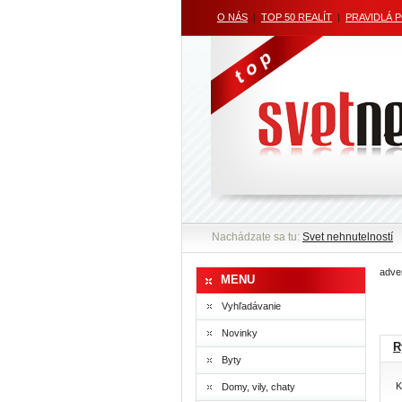
O NÁS
|
TOP 50 REALÍT
|
PRAVIDLÁ 
Nachádzate sa tu:
Svet nehnutelností
adver
MENU
Vyhľadávanie
Novinky
R
Byty
K
Domy, vily, chaty