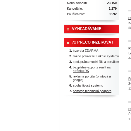
Nehnuteľnosti:
23 150
Kancelárie:
1 279
Používatelia:
9 592
P
K
5
VYHĽADÁVANIE
7x PREČO INZEROVAŤ
R
inzercia ZDARMA
L
rôzne pokročilé funkcie systému
4
spolupráca medzi RK a portálom
bezplatné exporty realít na
stránku RK
reklama portálu (printová a
R
google)
Z
spoľahlivosť systému
1
nonstop technická podpora
P
Č
1