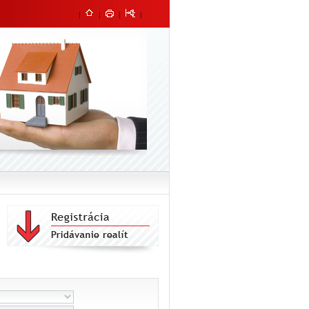
|
|
|
|