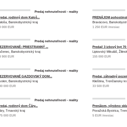
Predaj nehnuteľnosti - reality
redaj, rodinný dom Kaloš...
PRENÁJOM pohostinstv
aloša, Banskobystrický kraj
Braväcovo, Banskobystri
8 000 EUR
1 250 EUR /mesiac
Predaj nehnuteľnosti - reality
EZERVOVANÉ: PRIESTRANNÝ ...
Predaj! 3 izbový byt 70 
učenec, Banskobystrický kraj
Liptovský Mikuláš, Žilins
4 900 EUR
155 000 EUR
Predaj nehnuteľnosti - reality
EZERVOVANÉ GAZDOVSKÝ DOM...
Predaj, záhradný pozem
volen, Banskobystrický kraj
Klieština, Trenčiansky kr
30 000 EUR
33 500 EUR
Predaj nehnuteľnosti - reality
redaj, rodinný dom Čáry...
Prenájom, výrobno skla
áry, Trnavský kraj
Považská Bystrica, Tren
75 000 EUR
5 EUR /mesiac