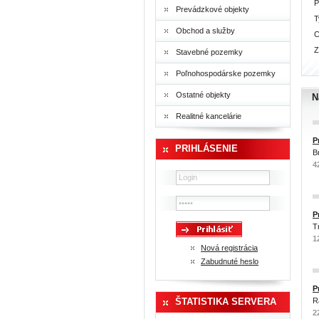
P
Prevádzkové objekty
T
Obchod a služby
C
Z
Stavebné pozemky
Poľnohospodárske pozemky
Ostatné objekty
N
Realitné kancelárie
P
PRIHLÁSENIE
B
4
P
T
1
Nová registrácia
Zabudnuté heslo
P
ŠTATISTIKA SERVERA
R
2