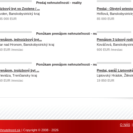
Predaj nehnuteľnosti - reality
 izbový byt vo Zvolene / ...
Predaj - Obytný priestor
volen, Banskobystrický kraj
Hriňová, Banskobystrický
35 000 EUR
85 000 EUR
Ponúkam prenájom nehnuteľnosti - reality
renájom, jednoizbový byt...
Prenájom 3 izbový rodi
iar nad Hronom, Banskobystrický kraj
Kováčová, Banskobystric
50 EUR /mesiac
600 EUR /mesiac
Ponúkam prenájom nehnuteľnosti - reality
renájom, trojizbový byt ...
Predaj, garáž Liptovský 
rievidza, Trenčiansky kraj
Liptovský Hrádok, Žilinsk
50 EUR /mesiac
19 850 EUR
O NÁS
nutelnosti.sk
| Copyright © 2008 - 2026