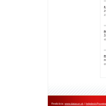
4
Z
2
P
Ž
4
P
P
6
Realizácia:
www.datasun.sk
|
helpdesk@svetneh