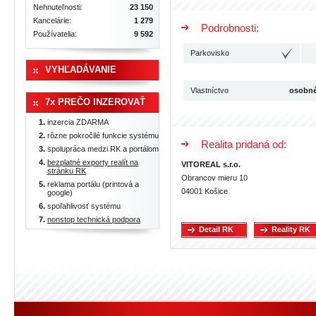
Nehnuteľnosti:
23 150
Kancelárie:
1 279
Podrobnosti:
Používatelia:
9 592
Parkovisko
VYHĽADÁVANIE
Vlastníctvo
osobn
7x PREČO INZEROVAŤ
inzercia ZDARMA
rôzne pokročilé funkcie systému
Realita pridaná od:
spolupráca medzi RK a portálom
bezplatné exporty realít na
VITOREAL s.r.o.
stránku RK
Obrancov mieru 10
reklama portálu (printová a
04001 Košice
google)
spoľahlivosť systému
nonstop technická podpora
Detail RK
Reality RK