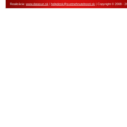
Realizácia:
www.datasun.sk
|
helpdesk@svetnehnutelnosti.sk
| Copyright © 2008 - 2