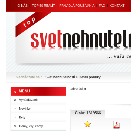
O NÁS
|
TOP 50 REALÍT
|
PRAVIDLÁ POUŽÍVANIA
|
FAQ
|
KONTAKT
Nachádzate sa tu:
Svet nehnutelností
> Detail ponuky
advertising
MENU
Vyhľadávanie
Novinky
Čislo: 1319566
Byty
Domy, vily, chaty