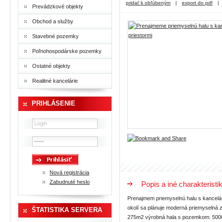
pridať k obľúbeným
|
export do pdf
|
Prevádzkové objekty
Obchod a služby
Stavebné pozemky
Poľnohospodárske pozemky
Ostatné objekty
Realitné kancelárie
PRIHLÁSENIE
Nová registrácia
Zabudnuté heslo
Popis a iné charakteristi
Prenajmem priemyselnú halu s kancelár
okolí sa plánuje moderná priemyselná 
ŠTATISTIKA SERVERA
275m2 výrobná hala s pozemkom: 5000m2