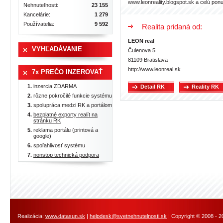
www.leonreality.blogspot.sk a celú po
Nehnuteľnosti:
23 155
Kancelárie:
1 279
Používatelia:
9 592
Realita pridaná od:
LEON real
VYHĽADÁVANIE
Čulenova 5
81109 Bratislava
http://www.leonreal.sk
7x PREČO INZEROVAŤ
inzercia ZDARMA
Detail RK
Reality RK
rôzne pokročilé funkcie systému
spolupráca medzi RK a portálom
bezplatné exporty realít na
stránku RK
reklama portálu (printová a
google)
spoľahlivosť systému
nonstop technická podpora
Realizácia:
www.datasun.sk
|
helpdesk@svetnehnutelnosti.sk
| Copyright © 2008 - 2