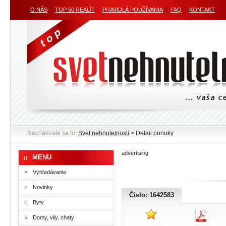
O NÁS
|
TOP 50 REALÍT
|
PRAVIDLÁ POUŽÍVANIA
|
FAQ
|
KONTAKT
Nachádzate sa tu:
Svet nehnutelností
> Detail ponuky
advertising
MENU
Vyhľadávanie
Novinky
Čislo: 1642583
Byty
Domy, vily, chaty