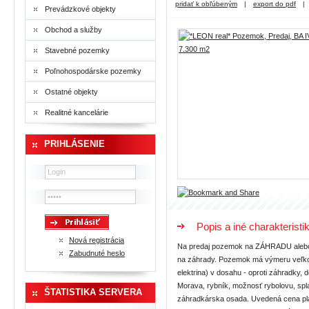
pridať k obľúbeným
|
export do pdf
|
Prevádzkové objekty
Obchod a služby
Stavebné pozemky
Poľnohospodárske pozemky
Ostatné objekty
Realitné kancelárie
PRIHLÁSENIE
Popis a iné charakteristi
Nová registrácia
Na predaj pozemok na ZÁHRADU alebo 
Zabudnuté heslo
na záhrady. Pozemok má výmeru veľkosť
elektrina) v dosahu - oproti záhradky,
Morava, rybník, možnosť rybolovu, spl
ŠTATISTIKA SERVERA
záhradkárska osada. Uvedená cena plat