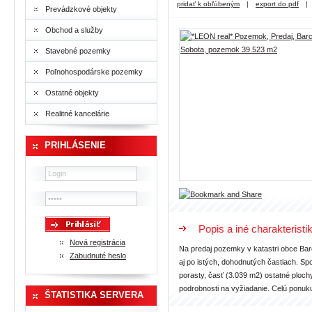
pridať k obľúbeným
|
export do pdf
|
Prevádzkové objekty
Obchod a služby
Stavebné pozemky
Poľnohospodárske pozemky
Ostatné objekty
Realitné kancelárie
PRIHLÁSENIE
Popis a iné charakteristi
Nová registrácia
Na predaj pozemky v katastri obce Bar
Zabudnuté heslo
aj po istých, dohodnutých častiach. Spo
porasty, časť (3.039 m2) ostatné ploc
podrobnosti na vyžiadanie. Celú ponuku
ŠTATISTIKA SERVERA