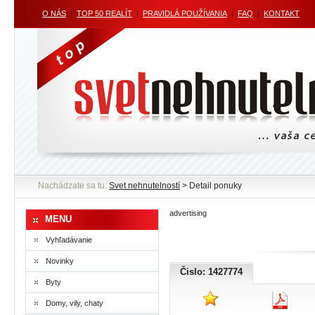
O NÁS
|
TOP 50 REALÍT
|
PRAVIDLÁ POUŽÍVANIA
|
FAQ
|
KONTAKT
Nachádzate sa tu:
Svet nehnutelností
> Detail ponuky
advertising
MENU
Vyhľadávanie
Novinky
Čislo: 1427774
Byty
Domy, vily, chaty