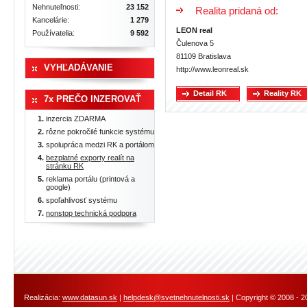
Nehnuteľnosti:
23 152
Realita pridaná od:
Kancelárie:
1 279
LEON real
Používatelia:
9 592
Čulenova 5
81109 Bratislava
VYHĽADÁVANIE
http://www.leonreal.sk
Detail RK
Reality RK
7x PREČO INZEROVAŤ
inzercia ZDARMA
rôzne pokročilé funkcie systému
spolupráca medzi RK a portálom
bezplatné exporty realít na
stránku RK
reklama portálu (printová a
google)
spoľahlivosť systému
nonstop technická podpora
Realizácia:
www.datasun.sk
|
helpdesk@svetnehnutelnosti.sk
| Copyright © 2008 - 2