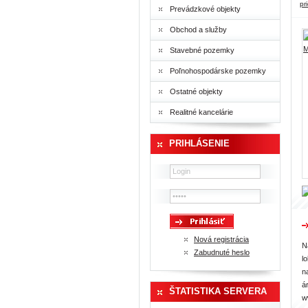
pr
Prevádzkové objekty
Obchod a služby
Stavebné pozemky
Poľnohospodárske pozemky
Ostatné objekty
Realitné kancelárie
PRIHLÁSENIE
Nová registrácia
N
Zabudnuté heslo
l
n
á
ŠTATISTIKA SERVERA
w