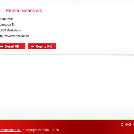
Realita pridaná od:
EON real
ulenova 5
1109 Bratislava
ttp://www.leonreal.sk
Detail RK
Reality RK
O NÁS
nutelnosti.sk
| Copyright © 2008 - 2026