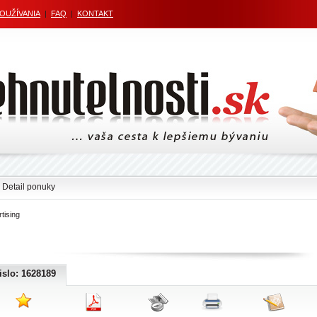
POUŽÍVANIA
|
FAQ
|
KONTAKT
 Detail ponuky
tising
islo: 1628189