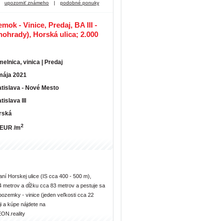
upozorniť známeho
|
podobné ponuky
ok - Vinice, Predaj, BA III -
nohrady), Horská ulica; 2.000
elnica, vinica | Predaj
mája 2021
tislava - Nové Mesto
tislava III
rská
2
 EUR /m
ní Horskej ulice (IS cca 400 - 500 m),
 metrov a dĺžku cca 83 metrov a pestuje sa
pozemky - vinice (jeden veľkosti cca 22
i a kúpe nájdete na
ON.reality