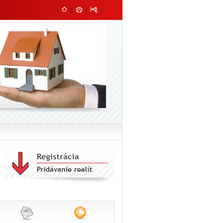
|
|
|
|