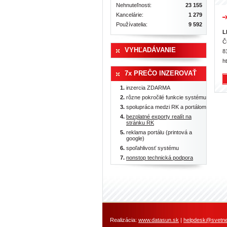
Nehnuteľnosti:
23 155
Kancelárie:
1 279
Používatelia:
9 592
L
Č
VYHĽADÁVANIE
8
h
7x PREČO INZEROVAŤ
inzercia ZDARMA
rôzne pokročilé funkcie systému
spolupráca medzi RK a portálom
bezplatné exporty realít na
stránku RK
reklama portálu (printová a
google)
spoľahlivosť systému
nonstop technická podpora
Realizácia:
www.datasun.sk
|
helpdesk@svetneh