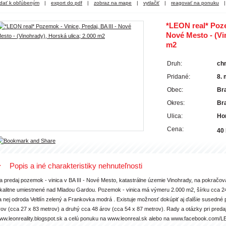
idať k obľúbeným
|
export do pdf
|
zobraz na mape
|
vytlačiť
|
reagovať na ponuku
|
*LEON real* Pozem
Nové Mesto - (Vi
m2
Druh:
chm
Pridané:
8. 
Obec:
Bra
Okres:
Bra
Ulica:
Ho
Cena:
40
Popis a iné charakteristiky nehnuteľnosti
a predaj pozemok - vinica v BA III - Nové Mesto, katastrálne územie Vinohrady, na pokračova
okalitne umiestnené nad Mladou Gardou. Pozemok - vinica má výmeru 2.000 m2, šírku cca 24
a nej odroda Veltlín zelený a Frankovka modrá . Existuje možnosť dokúpiť aj ďalšie susedné 
rov (cca 27 x 83 metrov) a druhý cca 48 árov (cca 54 x 87 metrov). Rady a otázky pri predaj
ww.leonreality.blogspot.sk a celú ponuku na www.leonreal.sk alebo na www.facebook.com/LE