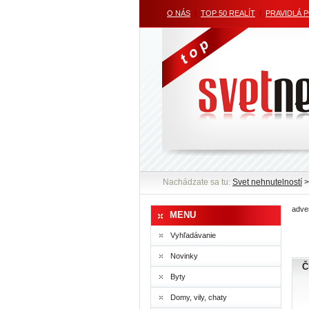
O NÁS
|
TOP 50 REALÍT
|
PRAVIDLÁ 
Nachádzate sa tu:
Svet nehnutelností
>
adver
MENU
Vyhľadávanie
Novinky
Č
Byty
Domy, vily, chaty