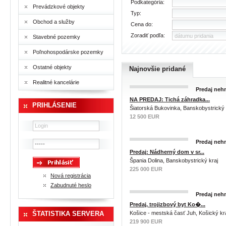
Podkategória:
Prevádzkové objekty
Typ:
Obchod a služby
Cena do:
Zoradiť podľa:
Stavebné pozemky
Poľnohospodárske pozemky
Ostatné objekty
Najnovšie pridané
Realitné kancelárie
Predaj nehn
NA PREDAJ: Tichá záhradka...
PRIHLÁSENIE
Šiatorská Bukovinka, Banskobystrický 
12 500 EUR
Predaj nehn
Predaj: Nádherný dom v sr...
Špania Dolina, Banskobystrický kraj
225 000 EUR
Nová registrácia
Zabudnuté heslo
Predaj nehn
Predaj, trojizbový byt Ko�...
ŠTATISTIKA SERVERA
Košice - mestská časť Juh, Košický kr
219 900 EUR