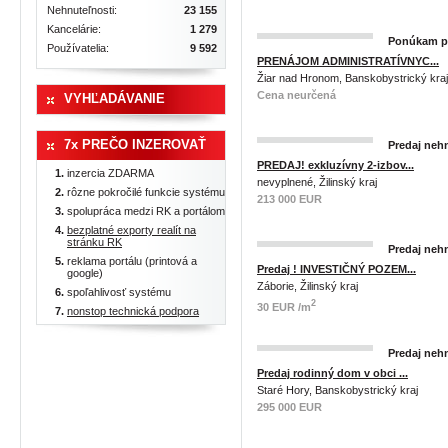
Nehnuteľnosti:
23 155
Kancelárie:
1 279
Ponúkam pr
Používatelia:
9 592
PRENÁJOM ADMINISTRATÍVNYC...
Žiar nad Hronom, Banskobystrický kraj
Cena neurčená
VYHĽADÁVANIE
7x PREČO INZEROVAŤ
Predaj nehn
PREDAJ! exkluzívny 2-izbov...
inzercia ZDARMA
nevyplnené, Žilinský kraj
rôzne pokročilé funkcie systému
213 000 EUR
spolupráca medzi RK a portálom
bezplatné exporty realít na
stránku RK
Predaj nehn
reklama portálu (printová a
Predaj ! INVESTIČNÝ POZEM...
google)
Záborie, Žilinský kraj
spoľahlivosť systému
2
30 EUR /m
nonstop technická podpora
Predaj nehn
Predaj rodinný dom v obci ...
Staré Hory, Banskobystrický kraj
295 000 EUR