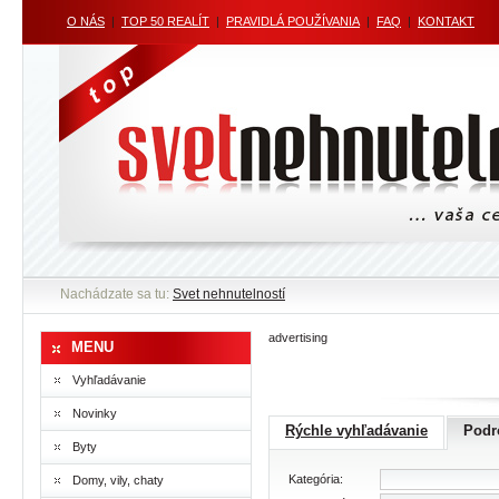
O NÁS
|
TOP 50 REALÍT
|
PRAVIDLÁ POUŽÍVANIA
|
FAQ
|
KONTAKT
Nachádzate sa tu:
Svet nehnutelností
advertising
MENU
Vyhľadávanie
Novinky
Rýchle vyhľadávanie
Podr
Byty
Kategória:
Domy, vily, chaty