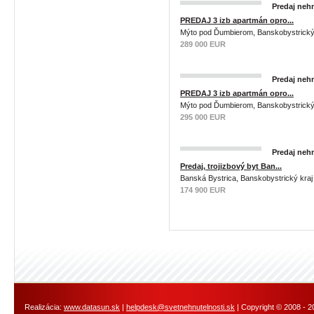
Predaj nehn
PREDAJ 3 izb apartmán opro...
Mýto pod Ďumbierom, Banskobystrický
289 000 EUR
Predaj nehn
PREDAJ 3 izb apartmán opro...
Mýto pod Ďumbierom, Banskobystrický
295 000 EUR
Predaj nehn
Predaj, trojizbový byt Ban...
Banská Bystrica, Banskobystrický kraj
174 900 EUR
Realizácia:
www.datasun.sk
|
helpdesk@svetnehnutelnosti.sk
| Copyright © 2008 - 2