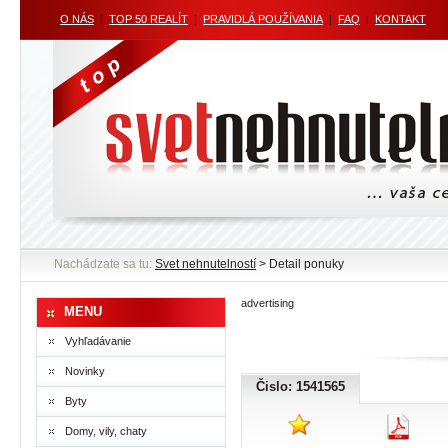
O NÁS
|
TOP 50 REALÍT
|
PRAVIDLÁ POUŽÍVANIA
|
FAQ
|
KONTAKT
Nachádzate sa tu:
Svet nehnutelností
> Detail ponuky
advertising
MENU
Vyhľadávanie
Novinky
Čislo: 1541565
Byty
Domy, vily, chaty