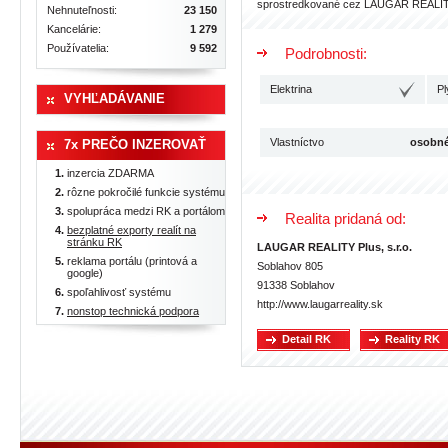
sprostredkované cez LAUGAR REALITY Pl
Nehnuteľnosti:
23 150
Kancelárie:
1 279
Používatelia:
9 592
Podrobnosti:
Elektrina
Pl
VYHĽADÁVANIE
Vlastníctvo
osobn
7x PREČO INZEROVAŤ
inzercia ZDARMA
rôzne pokročilé funkcie systému
spolupráca medzi RK a portálom
Realita pridaná od:
bezplatné exporty realít na
stránku RK
LAUGAR REALITY Plus, s.r.o.
reklama portálu (printová a
Soblahov 805
google)
91338 Soblahov
spoľahlivosť systému
http://www.laugarreality.sk
nonstop technická podpora
Detail RK
Reality RK