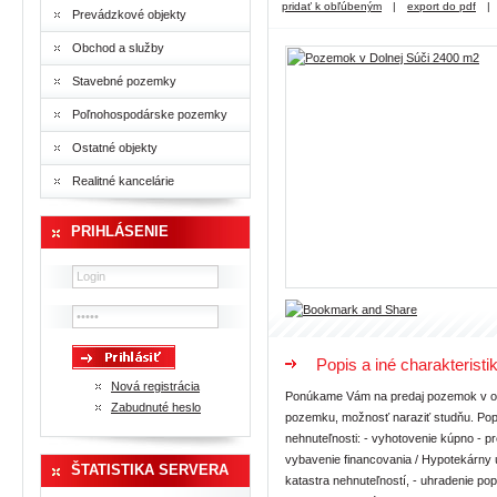
pridať k obľúbeným
|
export do pdf
|
Prevádzkové objekty
Obchod a služby
Stavebné pozemky
Poľnohospodárske pozemky
Ostatné objekty
Realitné kancelárie
PRIHLÁSENIE
Popis a iné charakteristi
Nová registrácia
Ponúkame Vám na predaj pozemok v obc
Zabudnuté heslo
pozemku, možnosť naraziť studňu. Popr
nehnuteľnosti: - vyhotovenie kúpno - p
vybavenie financovania / Hypotekárny 
ŠTATISTIKA SERVERA
katastra nehnuteľností, - uhradenie po