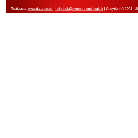
Realizácia:
www.datasun.sk
|
helpdesk@svetnehnutelnosti.sk
| Copyright © 2008 - 2