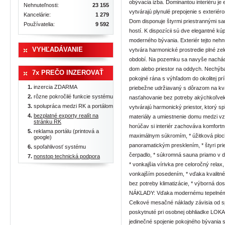
Nehnuteľnosti:
23 155
Kancelárie:
1 279
Používatelia:
9 592
VYHĽADÁVANIE
7x PREČO INZEROVAŤ
inzercia ZDARMA
rôzne pokročilé funkcie systému
spolupráca medzi RK a portálom
bezplatné exporty realít na
stránku RK
reklama portálu (printová a
google)
spoľahlivosť systému
nonstop technická podpora