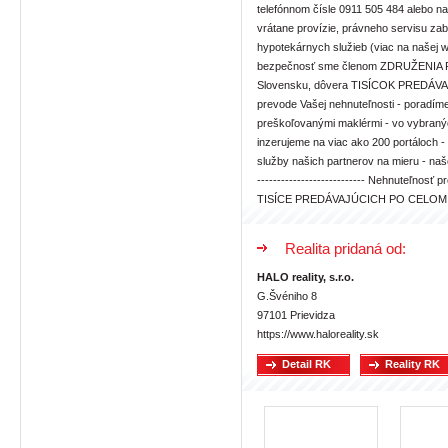
Realita pridaná od:
HALO reality, s.r.o.
G.Švéniho 8
97101 Prievidza
https://www.haloreality.sk
Detail RK
Reality RK