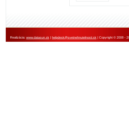
Realizácia:
www.datasun.sk
|
helpdesk@svetnehnutelnosti.sk
| Copyright © 2008 - 2