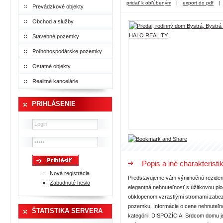
pridať k obľúbeným
|
export do pdf
|
Prevádzkové objekty
Obchod a služby
Stavebné pozemky
Poľnohospodárske pozemky
Ostatné objekty
Realitné kancelárie
PRIHLÁSENIE
Popis a iné charakteristi
Nová registrácia
Predstavujeme vám výnimočnú rezidenciu, ktorá spája modernú architektúru, prvotriedny komfort a jedinečnú atmosféru prírody. Táto elegantná nehnuteľnosť s úžitkovou plochou približne 270 m2 je situovaná na starostlivo upravenom pozemku s rozlohou približne 945 m2, obklopenom vzrastlými stromami zabezpečujúce dokonalé súkromie a pokoj. Atmosféru dotvára zurčiaci potôčik pretekajúci popri pozemku. Informácie o cene nehnuteľnosti poskytnem osobne na vyžiadanie. Ide o exkluzívnejšiu nehnuteľnosť vo vyššej cenovej kategórii. DISPOZÍCIA: Srdcom domu je veľkorysý open space priestor, v ktorom sa harmonicky prepája dizajnová kuchyňa, jedáleň a obývacia izba. Dominantou interiéru je elegantný krb a veľkoformátové okná, ktoré vpúšťajú do interiéru množstvo prirodzeného svetla a vytvárajú plynulé prepojenie s exteriérom. Priamy vstup na priestrannú terasu ponúka ideálne miesto na relax aj spoločenské stretnutia. Dom disponuje štyrmi priestrannými samostatnými izbami, ktoré poskytujú dostatok priestoru pre rodinné bývanie aj komfortné ubytovanie hostí. K dispozícii sú dve elegantné kúpeľne, technické zázemie, súkromná sauna a veľká dvojgaráž, ktorá spĺňa požiadavky na komfort moderného bývania. Exteriér tejto nehnuteľnosti je rovnako pôsobivý ako samotný interiér. Starostlivo udržiavaná okrasná záhrada vytvára harmonické prostredie plné zelene a súkromia. Vonkajšia vírivka, ponúka dokonalý oddych pod holým nebom v každom ročnom období. Na pozemku sa navyše nachádza štýlová samostatná drevenica, ideálna ako komfortné ubytovanie pre návštevy, hosťovský dom alebo priestor na oddych. Nechýba ani príjemné vonkajšie posedenie, ktoré vytvára ideálne miesto na rodinné oslavy, letné večery či pokojné rána s výhľadom do okolitej prírody. STAV NEHNUTEĽNOSTI: Rodinný dom je vo výbornom technickom aj vizuálnom stave a bol priebežne udržiavaný s dôrazom na kvalitu použitých materiálov a precízne spracovanie. Nehnuteľnosť je pripravená na okamžité nasťahovanie bez potreby akýchkoľvek ďalších investícií. Nadčasová architektúra, veľkorysé presklené plochy a premyslená dispozícia vytvárajú harmonický priestor, ktorý spĺňa aj tie najvyššie nároky na moderné bývanie. Premyslené konštrukčné riešenie, kvalitné materiály a umiestnenie domu medzi vzrastlými stromami zabezpečujú príjemnú vnútornú klímu počas celého roka. Aj počas letných horúčav si interiér zachováva komfortnú teplotu bez potreby využívania klimatizácie. VÝHODY: * výnimočná lokalita v obklopení prírody s maximálnym súkromím, * úžitková plocha 270 m2 a pozemok s rozlohou 945 m2, * veľkorysý otvorený denný priestor s krbom a panoramatickým presklením, * štyri priestranné samostatné izby, * dve komfortné kúpeľne, * podlahové vykurovanie napojené na tepelné čerpadlo, * súkromná sauna priamo v dome, * priestranná dvojgaráž a technické zázemie, * rozsiahla terasa s výstupom z obývacej časti, * vonkajšia vírivka pre celoročný relax, * samostatná dreve
Zabudnuté heslo
ŠTATISTIKA SERVERA