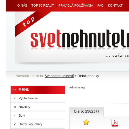
O NÁS
|
TOP 50 REALÍT
|
PRAVIDLÁ POUŽÍVANIA
|
FAQ
|
KONTAKT
Nachádzate sa tu:
Svet nehnutelností
> Detail ponuky
advertising
MENU
Vyhľadávanie
Novinky
Čislo: 2962377
Byty
Domy, vily, chaty