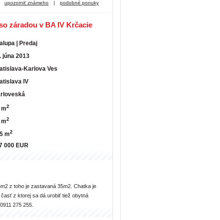
upozorniť známeho
|
podobné ponuky
so záradou v BA IV Krčacie
alupa | Predaj
. júna 2013
atislava-Karlova Ves
atislava IV
rloveská
2
 m
2
 m
2
5 m
7 000 EUR
m2 z toho je zastavaná 35m2. Chatka je
sť z ktorej sa dá urobiť tiež obytná
 0911 275 255.