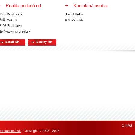
Realita pridaná od:
Kontaktná osoba:
nPro Real, s.r.o.
Jozef Halás
áričkova 18
0911275255
2108 Bratislava
ttp://www.inproreal.sk
Detail RK
Reality RK
O NÁS
nutelnosti.sk
| Copyright © 2008 - 2026