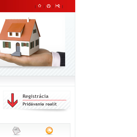
|
|
|
|