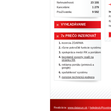
Nehnuteľnosti:
23 155
Kancelárie:
1 279
I
Používatelia:
9 592
P
8
VYHĽADÁVANIE
h
7x PREČO INZEROVAŤ
inzercia ZDARMA
rôzne pokročilé funkcie systému
spolupráca medzi RK a portálom
bezplatné exporty realít na
stránku RK
reklama portálu (printová a
google)
spoľahlivosť systému
nonstop technická podpora
Realizácia:
www.datasun.sk
|
helpdesk@svetneh