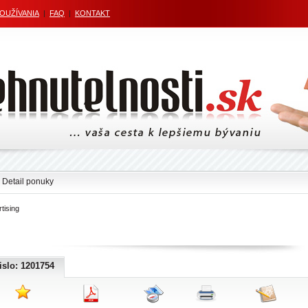
POUŽÍVANIA
|
FAQ
|
KONTAKT
 Detail ponuky
tising
islo: 1201754