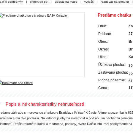
idať k obľúbeným
|
export do pdf
|
zobraz na mape
|
vytlačiť
|
reagovať na ponuku
|
Predáme chatku 
Druh:
ch
Pridané:
27
Obec:
Br
Okres:
Br
Ulica:
Ka
Úžitková plocha:
30
Zastavaná plocha:
35
Plocha pozemku:
61
Cena:
11
Popis a iné charakteristiky nehnuteľnosti
redáme záhradu s murovanou chatkou v Bratislava IV časť Krčacie. Výmera pozemku je 615
urovaná a ma dve podlažia. Na jednom je obytná miestnosť a pod ňou sa nachádza pivničná ča
iestnosť. Prešla rekonštrukciou a to strecha, podlahy, dvere.Ďalšie info. radi poskytneme na