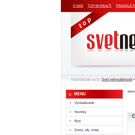
O NÁS
|
TOP 50 REALÍT
|
PRAVIDLÁ 
Nachádzate sa tu:
Svet nehnutelností
>
adver
MENU
Vyhľadávanie
Novinky
Č
Byty
Domy, vily, chaty