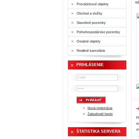
pr
Prevádzkové objekty
Obchod a služby
Stavebné pozemky
Poľnohospodárske pozemky
Ostatné objekty
Realitné kancelárie
PRIHLÁSENIE
Nová registrácia
Zabudnuté heslo
P
m
m
ŠTATISTIKA SERVERA