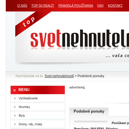
O NÁS
|
TOP 50 REALÍT
|
PRAVIDLÁ POUŽÍVANIA
|
FAQ
|
KONTAKT
Nachádzate sa tu:
Svet nehnutelností
> Podobné ponuky
advertising
MENU
Vyhľadávanie
Novinky
Podobné ponuky
Byty
Ponúkam pr
Domy, vily, chaty
Prenájom: *MAXEN*, Skladov...