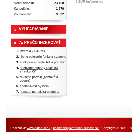
2
6 EUR /m
/mesiac
Nehnuteľnosti:
23 150
Kancelárie:
1 279
Používatelia:
9 592
VYHĽADÁVANIE
7x PREČO INZEROVAŤ
inzercia ZDARMA
rôzne pokročilé funkcie systému
spolupráca medzi RK a portálom
bezplatné exporty realít na
stránku RK
reklama portálu (printová a
google)
spoľahlivosť systému
nonstop technická podpora
Realizácia:
www.datasun.sk
|
helpdesk@svetnehnutelnosti.sk
| Copyright © 2008 - 2