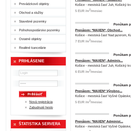
Prevádzkové objekty
Košice - mestská časť Juh, Košický kr
2
5 EUR /m
/mesiac
Obchod a služby
Stavebné pozemky
Ponúkam pr
Poľnohospodárske pozemky
Prenájom: *MAXEN*, Obchod...
Košice - mestská časť Nad jazerom, Ko
Ostatné objekty
2
7 EUR /m
/mesiac
Realitné kancelárie
Ponúkam pr
PRIHLÁSENIE
Prenájom: *MAXEN*, Adminis...
Košice - mestská časť Juh, Košický kr
2
6 EUR /m
/mesiac
Ponúkam pr
Prenájom: *MAXEN* Výrobno...
Košice - mestská časť Vyšné Opátske,
2
Nová registrácia
5 EUR /m
/mesiac
Zabudnuté heslo
Ponúkam pr
Prenájom: *MAXEN* Administ...
ŠTATISTIKA SERVERA
Košice - mestská časť Vyšné Opátske,