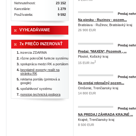
Nehnuteľnosti:
23 152
Kancelárie:
1 279
Predaj nehn
Používatelia:
9 592
Na piesku - Ruzinov - pozem...
Bratislava - Ružinov, Bratislavký kraj
VYHĽADÁVANIE
26 900 EUR
7x PREČO INZEROVAŤ
Predaj nehn
Predaj: *MAXEN*, Pozemok , ...
inzercia ZDARMA
Ploské, Košický kraj
rôzne pokročilé funkcie systému
2
15 EUR /m
spolupráca medzi RK a portálom
bezplatné exporty realít na
stránku RK
Predaj nehn
reklama portálu (printová a
google)
Na predaj rekreačný pozem...
Omšenie, Trenčiansky kraj
spoľahlivosť systému
14 800 EUR
nonstop technická podpora
Predaj nehn
NA PREDAJ ZÁHRADA KRAJNÉ ...
Krajné, Trenčiansky kraj
8 500 EUR