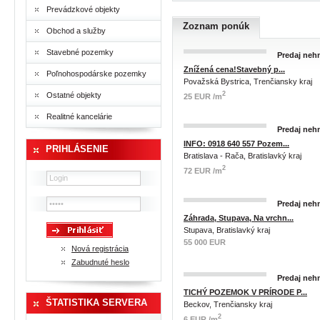
Prevádzkové objekty
Zoznam ponúk
Obchod a služby
Stavebné pozemky
Predaj nehn
Znížená cena!Stavebný p...
Poľnohospodárske pozemky
Považská Bystrica, Trenčiansky kraj
2
Ostatné objekty
25 EUR /m
Realitné kancelárie
Predaj nehn
INFO: 0918 640 557 Pozem...
PRIHLÁSENIE
Bratislava - Rača, Bratislavký kraj
2
72 EUR /m
Predaj nehn
Záhrada, Stupava, Na vrchn...
Stupava, Bratislavký kraj
55 000 EUR
Nová registrácia
Zabudnuté heslo
Predaj nehn
TICHÝ POZEMOK V PRÍRODE P...
ŠTATISTIKA SERVERA
Beckov, Trenčiansky kraj
2
6 EUR /m