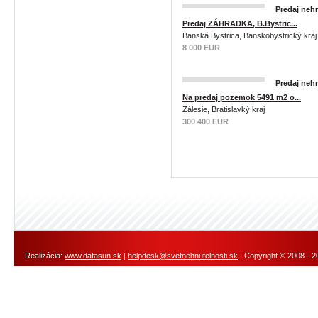
Predaj nehn
Predaj ZÁHRADKA, B.Bystric...
Banská Bystrica, Banskobystrický kraj
8 000 EUR
Predaj nehn
Na predaj pozemok 5491 m2 o...
Zálesie, Bratislavký kraj
300 400 EUR
Realizácia:
www.datasun.sk
|
helpdesk@svetnehnutelnosti.sk
| Copyright © 2008 - 2