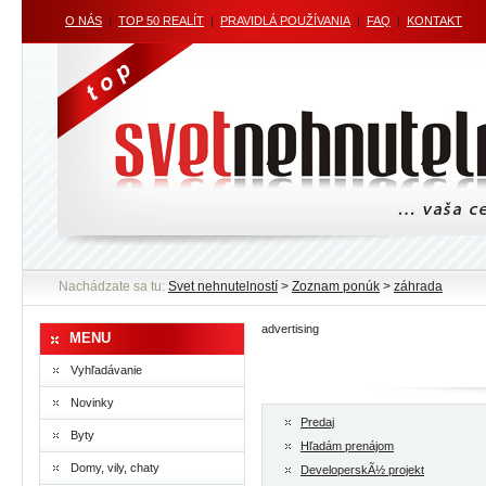
O NÁS
|
TOP 50 REALÍT
|
PRAVIDLÁ POUŽÍVANIA
|
FAQ
|
KONTAKT
Nachádzate sa tu:
Svet nehnutelností
>
Zoznam ponúk
>
záhrada
advertising
MENU
Vyhľadávanie
Novinky
Predaj
Byty
Hľadám prenájom
Domy, vily, chaty
DeveloperskÃ½ projekt