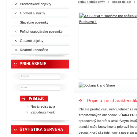
pridať k obľúbeným
|
export do pdf
|
Prevádzkové objekty
Obchod a služby
Stavebné pozemky
Poľnohospodárske pozemky
Ostatné objekty
Realitné kancelárie
PRIHLÁSENIE
Popis a iné charakteristi
Nová registrácia
Chcete predať vašu nehnuteľnosť za n
Zabudnuté heslo
zrealizovaných obchodov. VĎAKA 
spracovaný inzerát s atraktívnymi imi
ponúkli naše know-how a pripravili i
ŠTATISTIKA SERVERA
vecou, ktorú si záujemcovia pozerajú a 