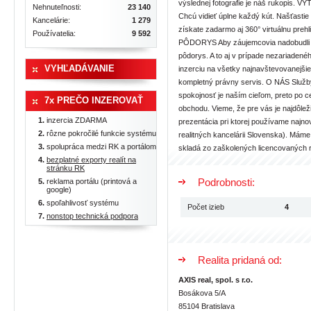
výslednej fotografie je náš rukopis
Nehnuteľnosti:
23 140
Chcú vidieť úplne každý kút. Našťastie
Kancelárie:
1 279
získate zadarmo aj 360° virtuálnu pre
Používatelia:
9 592
PÔDORYS Aby záujemcovia nadobudli čo 
pôdorys. A to aj v prípade nezariaden
VYHĽADÁVANIE
inzerciu na všetky najnavštevovanejšie
kompletný právny servis. O NÁS Služby 
spokojnosť je naším cieľom, preto po 
7x PREČO INZEROVAŤ
obchodu. Vieme, že pre vás je najdôleži
inzercia ZDARMA
prezentácia pri ktorej používame najno
rôzne pokročilé funkcie systému
realitných kancelárii Slovenska). Máme
spolupráca medzi RK a portálom
skladá zo zaškolených licencovaný
bezplatné exporty realít na
stránku RK
Podrobnosti:
reklama portálu (printová a
google)
spoľahlivosť systému
Počet izieb
4
nonstop technická podpora
Realita pridaná od:
AXIS real, spol. s r.o.
Bosákova 5/A
85104 Bratislava