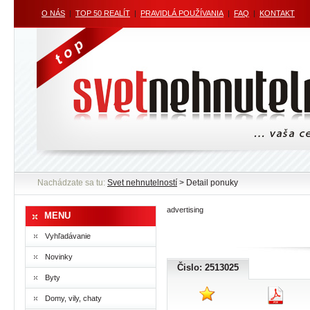
O NÁS
|
TOP 50 REALÍT
|
PRAVIDLÁ POUŽÍVANIA
|
FAQ
|
KONTAKT
Nachádzate sa tu:
Svet nehnutelností
> Detail ponuky
advertising
MENU
Vyhľadávanie
Novinky
Čislo: 2513025
Byty
Domy, vily, chaty