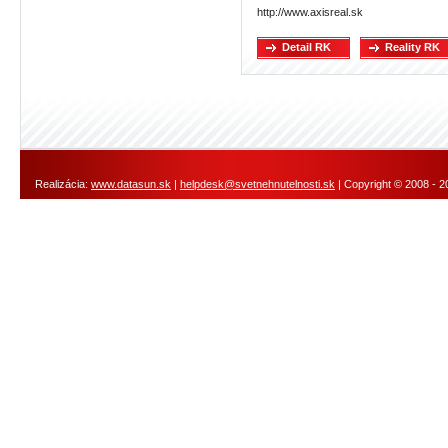
http://www.axisreal.sk
Detail RK
Reality RK
Realizácia:
www.datasun.sk
|
helpdesk@svetnehnutelnosti.sk
| Copyright © 2008 - 2